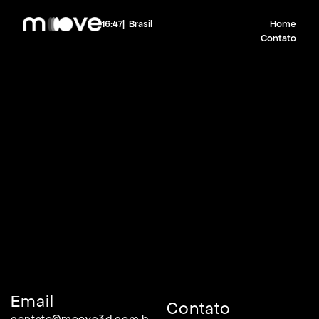
16:47
|  Brasil
Home
Contato
Qual
é
sua
grande
ideia?
Vamos
tirar
seu
projeto
do
papel!
Email
Contato
contato@moove3d.com.b